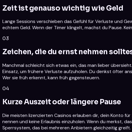
Zeit ist genauso wichtig wie Geld
Lange Sessions verschieben das Gefühl für Verluste und Gewi
echtem Geld. Wenn der Timer klingelt, machst du Pause. Kein
03
Zeichen, die du ernst nehmen sollte
Manchmal schleicht sich etwas ein, das man lieber übersieht
Einsatz, um frühere Verluste aufzuholen. Du denkst öfter ans Sp
Wer sie früh erkennt, kann früh gegensteuern.
04
Kurze Auszeit oder längere Pause
Die meisten lizenzierten Casinos erlauben dir, dein Konto f
nennen und keine Erlaubnis einzuholen. Wenn du merkst, da
Sperrsystem, das bei mehreren Anbietern gleichzeitig greift.