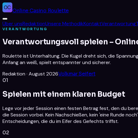
Online Casino Roulette
Über uns
Redaktion
Unsere Methodik
Kontakt
Verantwortung
VERANTWORTUNG
Verantwortungsvoll spielen – Onlin
Roulette ist Unterhaltung. Die Kugel dreht sich, die Spannung
Anfang an weiß, spielt entspannter und sicherer.
Redaktion
·
August 2026
Volkmar Seifert
01
Spielen mit einem klaren Budget
Lege vor jeder Session einen festen Betrag fest, den du berei
die Session vorbei. Kein Nachschießen, kein 'eine Runde noch'
Entscheidungen, die du im Eifer des Gefechts triffst.
02