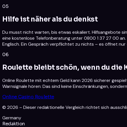
05
Hilfe ist näher als du denkst
Du musst nicht warten, bis etwas eskaliert. Hilfsangebote si
eine kostenlose Telefonberatung unter 0800 1 37 27 00 an
Englisch. Ein Gespräch verpflichtet zu nichts – es öffnet nur 
06
Roulette bleibt schön, wenn du die 
Online Roulette mit echtem Geld kann 2026 sicherer gespielt
Warnsignale hören: Das sind keine Einschränkungen, sondern 
Online Casino Roulette
© 2026 – Dieser redaktionelle Vergleich richtet sich ausschl
Germany
Redaktion